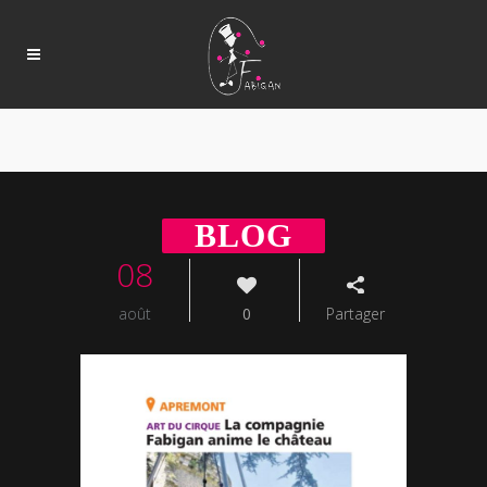
08
août
0
Partager