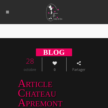
28
octobre
0
Partager
Article
Chateau
Apremont