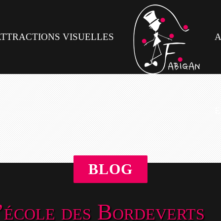
ATTRACTIONS VISUELLES
A
E
FABIGAN
’école des Bordeverts