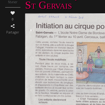
St Gervais
février
0
Partager